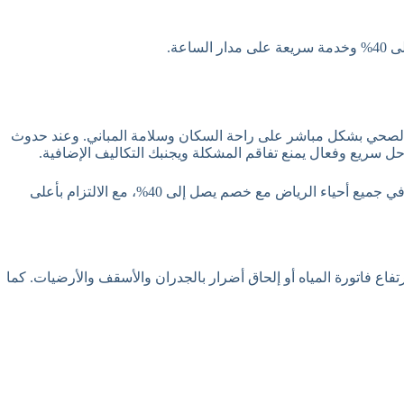
عة.
ف الصحي بشكل مباشر على راحة السكان وسلامة المباني. وعند حدوث
 سريع وفعال يمنع تفاقم المشكلة ويجنبك التكاليف الإضافية.
إذا كنت تبحث عن فني سباكة محترف يقدم خدمات عالية الجودة بأسعار مناسبة، فأنت في المكان الصحيح. نحن نوفر خدمات سباكة متكاملة في جميع أحياء الرياض مع خصم يصل إلى 40%، مع الالتزام بأعلى
اع فاتورة المياه أو إلحاق أضرار بالجدران والأسقف والأرضيات. كما