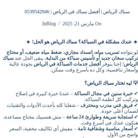
سباك الرياض | أفضل سباك في الرياض | 0539542946
On
مارس 21, 2025
Blog
In
🔹 عندك مشكلة في السباكة؟ سباك الرياض هو الحل! 🔹
لو بتواجه
تسريب مياه، انسداد مجاري، ضغط مياه ضعيف، أو محتاج
تركيب سخان جديد أو تأسيس سباكة من البداية
، يبقى الحل عند
سباك
الرياض
! إحنا بنوفر
أفضل خدمات السباكة في الرياض
بجودة عالية
وأسعار تنافسية، وكل ده بأسرع وقت ممكن.
💡 ليه تختار سباك الرياض؟
✔
خبرة سنين في مجال السباكة
– عندنا خبرة كبيرة في إصلاح
وتركيب كل أنظمة السباكة.
✔
فريق فني مدرب ومحترف
– شغلنا كله بأحدث الأدوات والتقنيات
لضمان أعلى جودة.
✔
استجابة سريعة وطوارئ 24 ساعة
– مش هنسيبك محتاج مساعدة،
هنكون عندك في أسرع وقت.
✔
أسعار مناسبة وشفافية تامة
– مفيش أي تكاليف مخفية، السعر
واضح من الأول.