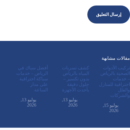
إرسال التعليق
مقالات مشابهة
تركيب الأدوات
كشف تسربات
أفضل سباك في
الصحية بالرياض
المياه بالرياض
الرياض – خدمات
– خدمات
بدون تكسير –
سباكة احترافية
احترافية للمنازل
حلول دقيقة
على مدار
والفلل
بأحدث الأجهزة
الساعة
والشركات
يوليو 13,
يوليو 13,
2026
2026
يوليو 15,
2026